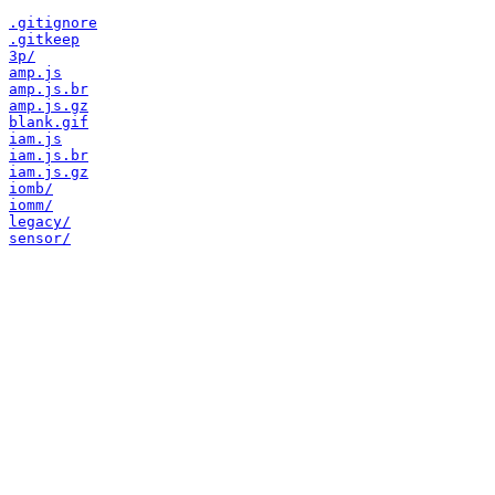
.gitignore
.gitkeep
3p/
amp.js
amp.js.br
amp.js.gz
blank.gif
iam.js
iam.js.br
iam.js.gz
iomb/
iomm/
legacy/
sensor/